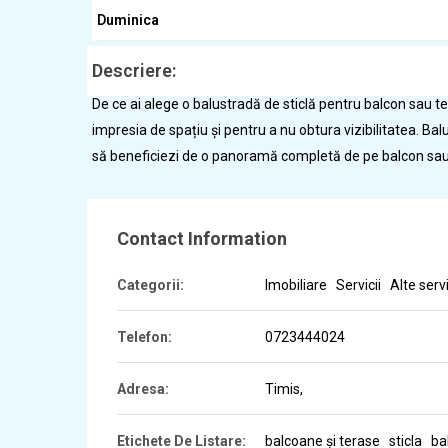
Duminica
Descriere:
De ce ai alege o balustradă de sticlă pentru balcon sau 
impresia de spațiu și pentru a nu obtura vizibilitatea. Ba
să beneficiezi de o panoramă completă de pe balcon sau
Contact Information
Categorii:
Imobiliare
Servicii
Alte servi
Telefon:
0723444024
Adresa:
Timis
,
Etichete De Listare:
balcoane și terase
sticla
ba