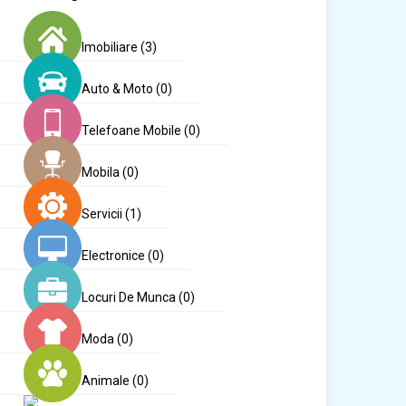
Imobiliare
(3)
Auto & Moto
(0)
Telefoane Mobile
(0)
Mobila
(0)
Servicii
(1)
Electronice
(0)
Locuri De Munca
(0)
Moda
(0)
Animale
(0)