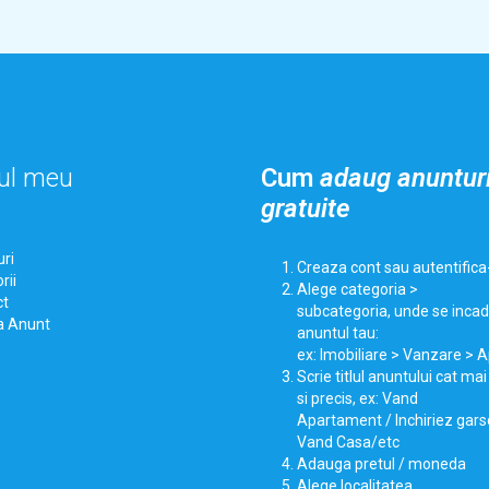
ul meu
Cum
adaug anuntur
gratuite
ri
Creaza cont sau autentifica
rii
Alege categoria >
ct
subcategoria, unde se inca
a Anunt
anuntul tau:
ex: Imobiliare > Vanzare >
Scrie titlul anuntului cat ma
si precis, ex: Vand
Apartament / Inchiriez gars
Vand Casa/etc
Adauga pretul / moneda
Alege localitatea