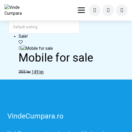
Sale!
Mobile for sale
355
lei
149
lei
VindeCumpara.ro