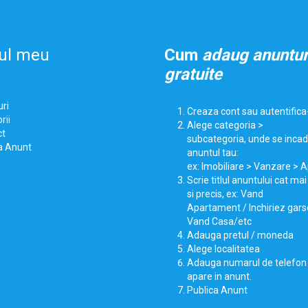
ul meu
Cum
adaug anuntur
gratuite
ri
Creaza cont sau autentifica
rii
Alege categoria >
ct
subcategoria, unde se inca
a Anunt
anuntul tau:
ex: Imobiliare > Vanzare >
Scrie titlul anuntului cat ma
si precis, ex: Vand
Apartament / Inchiriez gars
Vand Casa/etc
Adauga pretul / moneda
Alege localitatea
Adauga numarul de telefon 
apare in anunt.
Publica Anunt