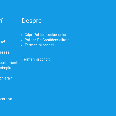
i
Despre
Gdpr-Politica cookie-urilor
Politică De Confidențialitate
-te!
Termeni si conditii
dreaza
Termeni si conditii
 Apartamente
i simplu
oniera /
care va