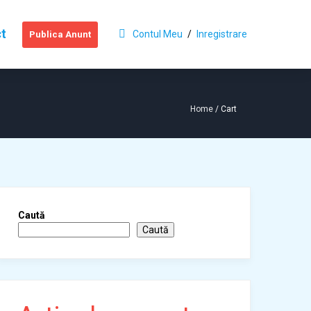
t
Contul Meu
/
Inregistrare
Publica Anunt
Home
/ Cart
Caută
Caută