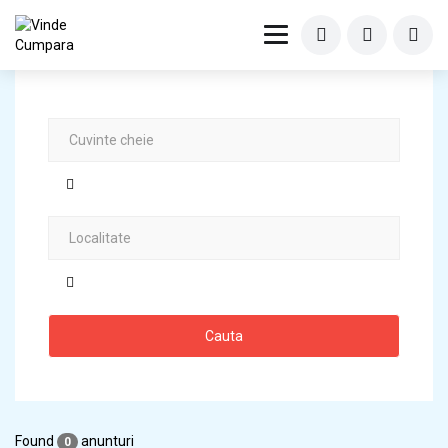
Cauta
Found
anunturi
0