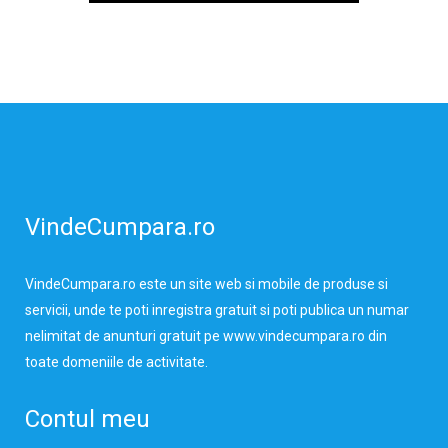
VindeCumpara.ro
VindeCumpara.ro
este un site web si mobile de produse si
servicii, unde te poti inregistra gratuit si poti publica un numar
nelimitat de anunturi gratuit pe www.vindecumpara.ro din
toate domeniile de activitate.
Contul meu