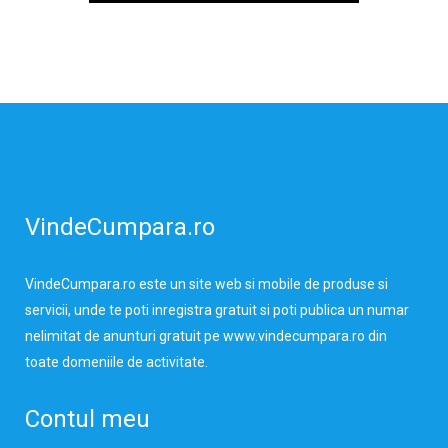
VindeCumpara.ro
VindeCumpara.ro
este un site web si mobile de produse si
servicii, unde te poti inregistra gratuit si poti publica un numar
nelimitat de anunturi gratuit pe www.vindecumpara.ro din
toate domeniile de activitate.
Contul meu